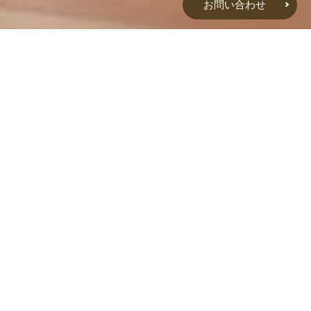
お問い合わせ
2026.05.12
川崎学園岡山キャンパス「七夕健康まつり2026」ホームページを公
開しました
2026.04.15
室料差額改定のお知らせ（2026年６月1日より）
2026.04.15
RSKラジオ 天神ワイド 朝「誤嚥性肺炎の予防について～訪問栄養指
導～」